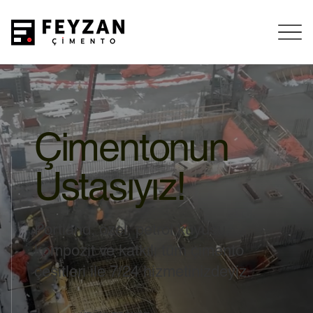
Çimentonun
Ustasıyız!
Portland, özel, petrol kuyusu,
kompozit ve katkılı tüm çimento
çeşitleri ile 7/24 hizmetinizdeyiz.